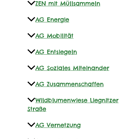
ZEN mit Müllsammeln
AG Energie
AG Mobilität
AG Entsiegeln
AG Soziales Miteinander
AG Zusammenschaffen
Wildblumenwiese Liegnitzer
Straße
AG Vernetzung