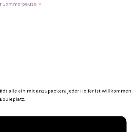
 der Sommerpause!
»
 lädt alle ein mit anzupacken! jeder Helfer ist Willkomm
ouleplatz.